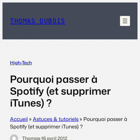
Aller
au
contenu
THOMAS DUBOIS
High-Tech
Pourquoi passer à
Spotify (et supprimer
iTunes) ?
Accueil
»
Astuces & tutoriels
»
Pourquoi passer à
Spotify (et supprimer iTunes) ?
Thomas
·
16 avril 2012