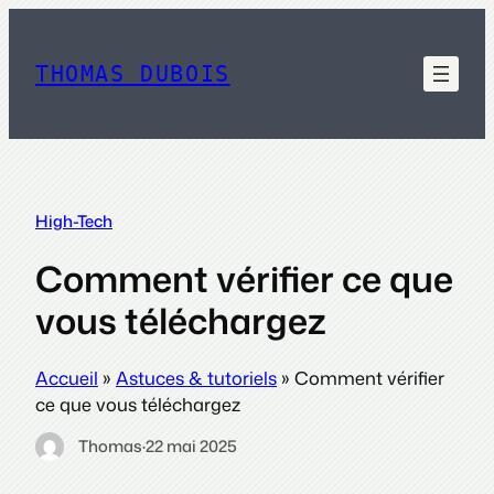
Aller
au
contenu
THOMAS DUBOIS
High-Tech
Comment vérifier ce que
vous téléchargez
Accueil
»
Astuces & tutoriels
»
Comment vérifier
ce que vous téléchargez
Thomas
·
22 mai 2025