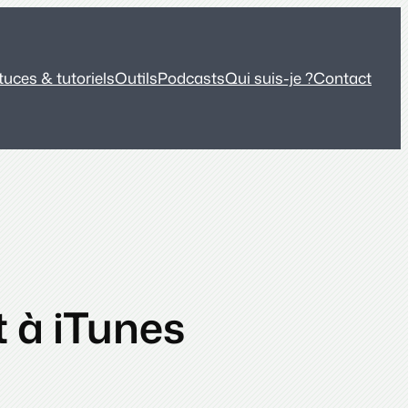
tuces & tutoriels
Outils
Podcasts
Qui suis-je ?
Contact
t à iTunes