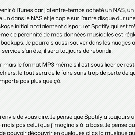
nir à iTunes car j’ai entre-temps acheté un NAS, un b
 un dans le NAS et je copie sur l’autre disque dur un
 initial à totalement disparu et Spotify qui est très 
me de pérennité de mes données musicales est réglé.
s backups. Je pourrais aussi sauver dans les nuages
ervice s’arrête, il sera toujours de rebondir.
 mais le format MP3 même s’il est sous licence rester
hiers, le tout sera de le faire sans trop de perte de q
’importe pas plus que çà.
i envie de vous dire. Je pense que Spotify a toujour
mais pas celui que j’imaginais à la base. Je pense qu
de pouvoir découvrir en quelques clics la musique qu