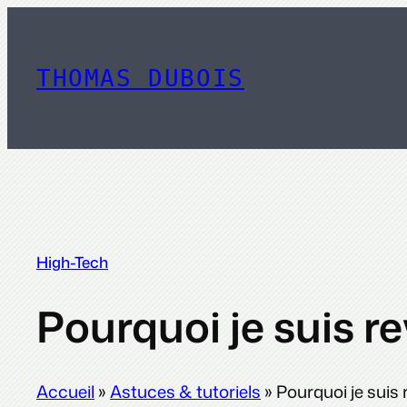
Aller
au
contenu
THOMAS DUBOIS
High-Tech
Pourquoi je suis r
Accueil
»
Astuces & tutoriels
»
Pourquoi je suis