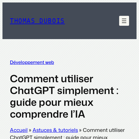
Aller
au
contenu
THOMAS DUBOIS
Développement web
Comment utiliser
ChatGPT simplement :
guide pour mieux
comprendre l’IA
Accueil
»
Astuces & tutoriels
»
Comment utiliser
ChatGPT simplement : guide pour mieux