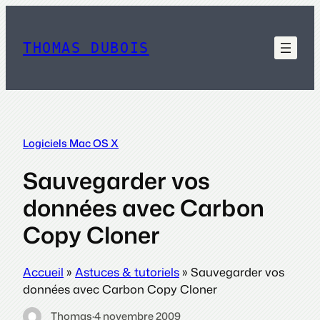
Aller
au
contenu
THOMAS DUBOIS
Logiciels Mac OS X
Sauvegarder vos
données avec Carbon
Copy Cloner
Accueil
»
Astuces & tutoriels
»
Sauvegarder vos
données avec Carbon Copy Cloner
Thomas
·
4 novembre 2009