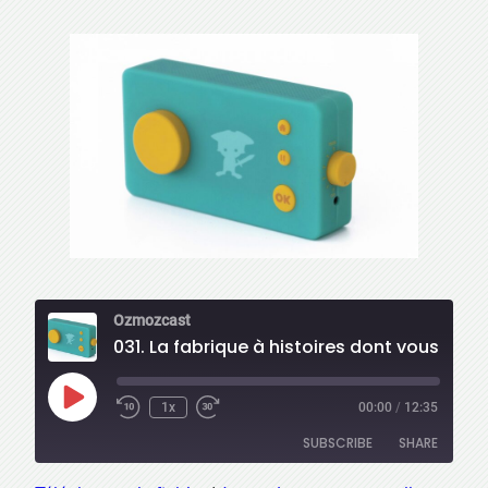
Ozmozcast
031. La fabrique à histoires dont vous êtes le héros
Play
1x
00:00
/
12:35
Episode
SUBSCRIBE
SHARE