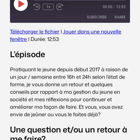
Play
1x
00:00
/
12:53
Episode
SUBSCRIBE
SHARE
Télécharger le fichier
|
Jouer dans une nouvelle
SHARE
fenêtre
|
Durée: 12:53
RSS FEED
LINK
L’épisode
EMBED
Pratiquant le jeune depuis début 2017 à raison de
un jour / semaine entre 16h et 24h selon l’état de
forme, je vous donne un retour et quelques
conseils par rapport à ma gestion du jeune en
société et mes réflexions pour continuer et
améliorer ma façon de faire. Et vous, vous avez
envie de jeûner ou vous le faites déjà?
Une question et/ou un retour à
me faire?