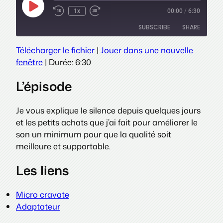
Play
1x
00:00
/
6:30
Episode
SUBSCRIBE
SHARE
Télécharger le fichier
|
Jouer dans une nouvelle
SHARE
fenêtre
|
Durée: 6:30
RSS FEED
LINK
L’épisode
EMBED
Je vous explique le silence depuis quelques jours
et les petits achats que j’ai fait pour améliorer le
son un minimum pour que la qualité soit
meilleure et supportable.
Les liens
Micro cravate
Adaptateur