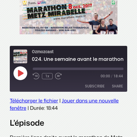
Ozmozcast
024. Une semaine avant le marathon de Metz
Play
1x
00:00
/
18:44
Episode
SUBSCRIBE
SHARE
Télécharger le fichier
|
Jouer dans une nouvelle
SHARE
fenêtre
|
Durée: 18:44
RSS FEED
LINK
L’épisode
EMBED