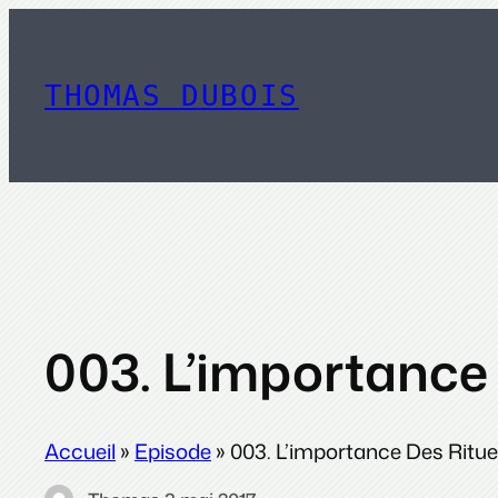
Aller
au
contenu
THOMAS DUBOIS
003. L’importance
Accueil
»
Episode
»
003. L’importance Des Ritue