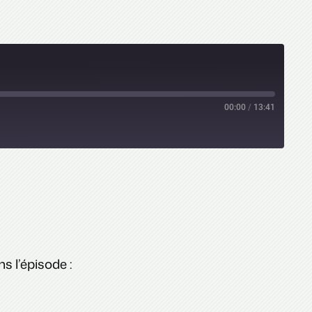
00:00
/
13:41
s l’épisode :