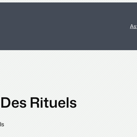
As
 Des Rituels
ls