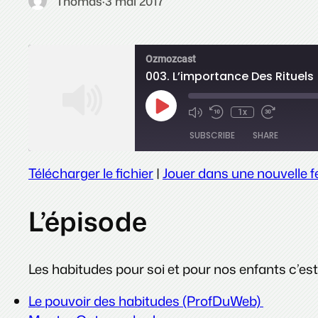
Thomas
·
3 mai 2017
Ozmozcast
003. L’importance Des Rituels
Play
1x
Episode
SUBSCRIBE
SHARE
Télécharger le fichier
|
Jouer dans une nouvelle f
SHARE
RSS FEED
L’épisode
LINK
EMBED
Les habitudes pour soi et pour nos enfants c’est
Le pouvoir des habitudes (ProfDuWeb)