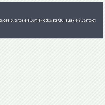
tuces & tutoriels
Outils
Podcasts
Qui suis-je ?
Contact