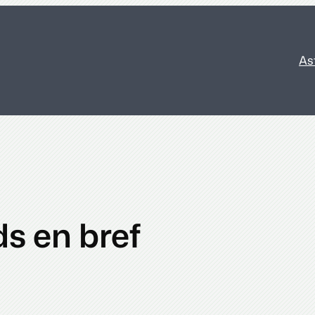
As
ds en bref