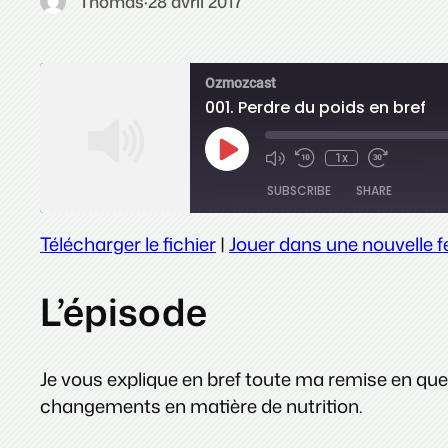
Thomas
·
28 avril 2017
Ozmozcast
001. Perdre du poids en bref
Play
1x
Episode
SUBSCRIBE
SHARE
Télécharger le fichier
|
Jouer dans une nouvelle f
SHARE
RSS FEED
L’épisode
LINK
EMBED
Je vous explique en bref toute ma remise en que
changements en matière de nutrition.