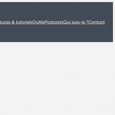
tuces & tutoriels
Outils
Podcasts
Qui suis-je ?
Contact