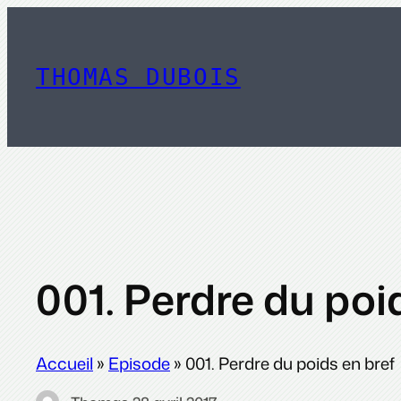
Aller
au
contenu
THOMAS DUBOIS
001. Perdre du poi
Accueil
»
Episode
»
001. Perdre du poids en bref