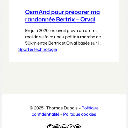
OsmAnd pour préparer ma
randonnée Bertrix – Orval
En juin 2020, on avait prévu un ami et
moi de se faire une « petite » marche de
50km entre Bertrix et Orval basée sur le
Sport & technologie
GR129, deux petits villages en Belgique
pas trop loin de chez moi. Si vous ne
connaissez pas le lieu de départ c’est
normal. Par contre si la bière vous
intéresse,…
© 2025 · Thomas Dubois –
Politique
confidentialité
–
Politique cookies
Twitter
Instagram
LinkedIn
Facebook
GitHub