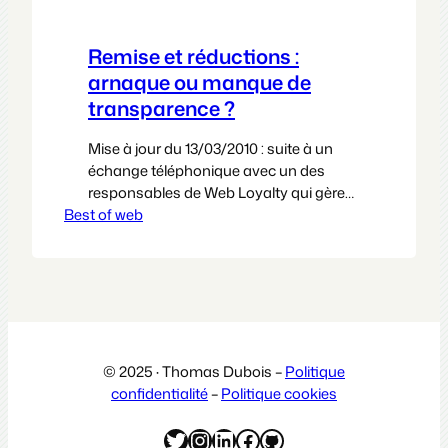
Remise et réductions :
arnaque ou manque de
transparence ?
Mise à jour du 13/03/2010 : suite à un
échange téléphonique avec un des
responsables de Web Loyalty qui gère
Best of web
Remise et réductions, je mets ce billet à
jour afin de correspondre au mieux aux
éléments que je dénonce, peut-être
dans un premier temps un peu
vigoureusement, à la limite de la
diffamation. Le but…
© 2025 · Thomas Dubois –
Politique
confidentialité
–
Politique cookies
Twitter
Instagram
LinkedIn
Facebook
GitHub