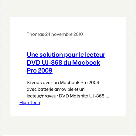
Thomas
·
24 novembre 2010
Une solution pour le lecteur
DVD UJ-868 du Macbook
Pro 2009
Si vous avez un Macbook Pro 2009
avec batterie amovible et un
lecteur/graveur DVD Matshita UJ-868, il
High-Tech
n’est pas très difficile d’imaginer que
vous avez souvent des problèmes de
gravure car ce lecteur est une m*** pour
rester poli. Oui tout n’est pas rose dans
les composants choisis par Apple. Une
solution pour le refaire…