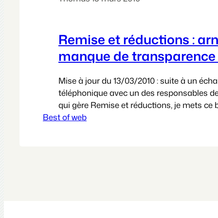
Remise et réductions : ar
manque de transparence
Mise à jour du 13/03/2010 : suite à un éch
téléphonique avec un des responsables d
qui gère Remise et réductions, je mets ce bi
Best of web
de correspondre au mieux aux éléments q
peut-être dans un premier temps un peu 
à la limite de la diffamation. Le but…