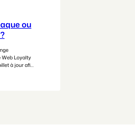
naque ou
 ?
ange
e Web Loyalty
llet à jour afin
ue je dénonce,
vigoureusement,