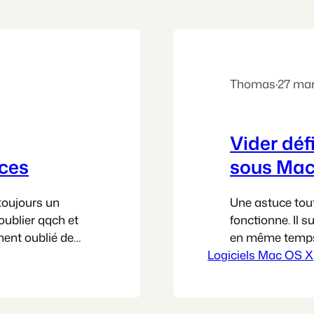
Thomas
·
27 ma
Vider déf
uces
sous Mac
toujours un
Une astuce tou
’oublier qqch et
fonctionne. Il s
ment oublié de
en même temps 
hiers liés à
Logiciels Mac OS X
corbeille ». Et 
ela n’est jamais
plusieurs repri
pas moyen de s
d’autorisations