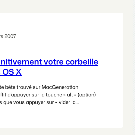
rs 2007
initivement votre corbeille
 OS X
te bête trouvé sur MacGeneration
uffit d’appuyer sur la touche « alt » (option)
que vous appuyer sur « vider la
pouf en 3 sec votre corbeille est vide. Testé à
ses ces dernières semaines… Et si toujours
upprimer certains fichiers à cause
. La…