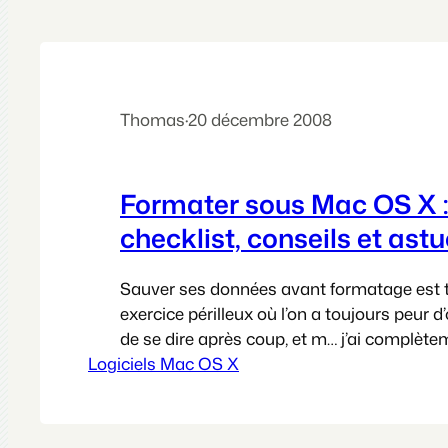
Thomas
·
20 décembre 2008
Formater sous Mac OS X :
checklist, conseils et ast
Sauver ses données avant formatage est 
exercice périlleux où l’on a toujours peur d
de se dire après coup, et m… j’ai complète
Logiciels Mac OS X
sauver les préférences ou carrément les fic
telle ou telle application. Que celui à qui c
arrivé me jette la première pierre……