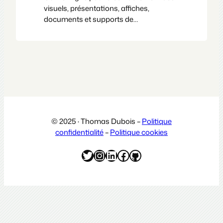
visuels, présentations, affiches,
documents et supports de
communication à partir de modèles
prêts à l’emploi.
© 2025 · Thomas Dubois –
Politique
confidentialité
–
Politique cookies
Twitter
Instagram
LinkedIn
Facebook
GitHub