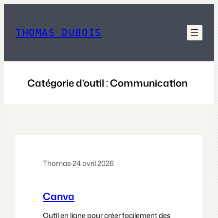
Aller
au
contenu
THOMAS DUBOIS
Catégorie d’outil :
Communication
Thomas
·
24 avril 2026
Canva
Outil en ligne pour créer facilement des