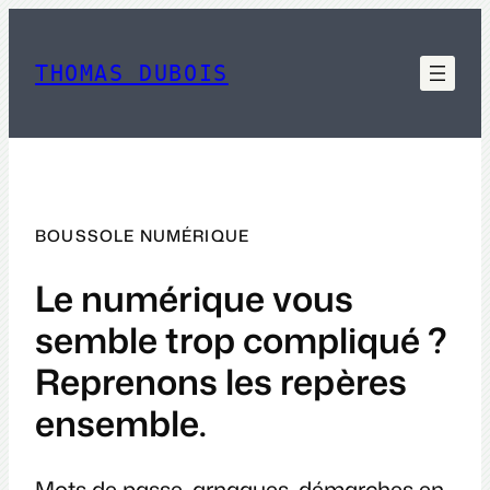
Aller
au
contenu
THOMAS DUBOIS
BOUSSOLE NUMÉRIQUE
Le numérique vous
semble trop compliqué ?
Reprenons les repères
ensemble.
Mots de passe, arnaques, démarches en