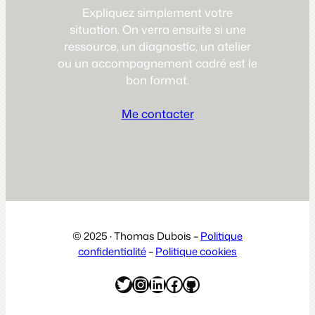
Expliquez simplement votre
situation. On verra ensuite si une
ressource, un diagnostic, un atelier
ou un accompagnement cadré est le
bon format.
Me contacter
© 2025 · Thomas Dubois –
Politique
confidentialité
–
Politique cookies
Twitter
Instagram
LinkedIn
Facebook
GitHub