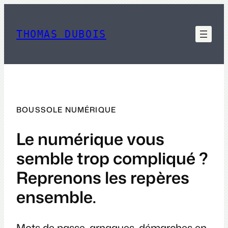
Aller
au
contenu
THOMAS DUBOIS
BOUSSOLE NUMÉRIQUE
Le numérique vous
semble trop compliqué ?
Reprenons les repères
ensemble.
Mots de passe, arnaques, démarches en