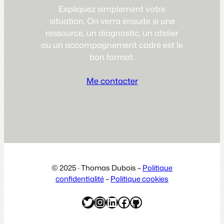
Expliquez simplement votre
situation. On verra ensuite si une
ressource, un diagnostic, un atelier
ou un accompagnement cadré est le
bon format.
Me contacter
© 2025 · Thomas Dubois –
Politique
confidentialité
–
Politique cookies
Twitter
Instagram
LinkedIn
Facebook
GitHub