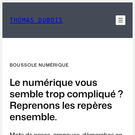
Aller
au
contenu
THOMAS DUBOIS
BOUSSOLE NUMÉRIQUE
Le numérique vous
semble trop compliqué ?
Reprenons les repères
ensemble.
Mots de passe, arnaques, démarches en