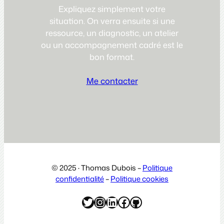
Expliquez simplement votre
situation. On verra ensuite si une
ressource, un diagnostic, un atelier
ou un accompagnement cadré est le
bon format.
Me contacter
© 2025 · Thomas Dubois –
Politique
confidentialité
–
Politique cookies
Twitter
Instagram
LinkedIn
Facebook
GitHub