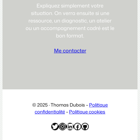
Expliquez simplement votre
situation. On verra ensuite si une
ressource, un diagnostic, un atelier
ou un accompagnement cadré est le
bon format.
Me contacter
© 2025 · Thomas Dubois –
Politique
confidentialité
–
Politique cookies
Twitter
Instagram
LinkedIn
Facebook
GitHub