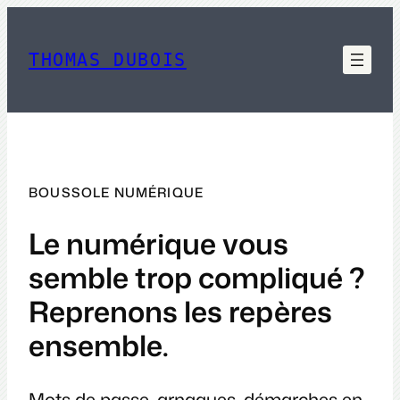
Aller
au
contenu
THOMAS DUBOIS
BOUSSOLE NUMÉRIQUE
Le numérique vous
semble trop compliqué ?
Reprenons les repères
ensemble.
Mots de passe, arnaques, démarches en