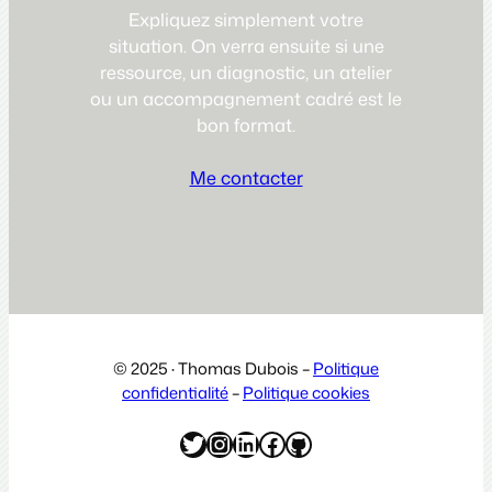
Expliquez simplement votre
situation. On verra ensuite si une
ressource, un diagnostic, un atelier
ou un accompagnement cadré est le
bon format.
Me contacter
© 2025 · Thomas Dubois –
Politique
confidentialité
–
Politique cookies
Twitter
Instagram
LinkedIn
Facebook
GitHub