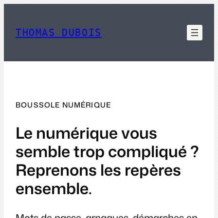
Aller
au
contenu
THOMAS DUBOIS
BOUSSOLE NUMÉRIQUE
Le numérique vous
semble trop compliqué ?
Reprenons les repères
ensemble.
Mots de passe, arnaques, démarches en