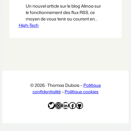
Un nouvel article sur le blog Alinoa sur
le fonctionnement des flux RSS, ce
moyen de vous tenir au courant en
High-Tech
temps réel des actualités de tous vos
sites préférés en une seule page web.
Cela est peut-être évident pour une
partie d’entre vous mais cela n’est pas
forcément le cas pour tout le monde, il
était…
© 2026 · Thomas Dubois –
Politique
confidentialité
–
Politique cookies
Twitter
Instagram
LinkedIn
Facebook
GitHub