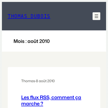
Aller
au
contenu
THOMAS DUBOIS
Mois :
août 2010
Thomas
·
8 août 2010
Les flux RSS, comment ça
marche ?