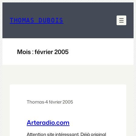
Aller
au
contenu
THOMAS DUBOIS
Mois :
février 2005
Thomas
·
4 février 2005
Arteradio.com
Attention site intéressant. Déjà original