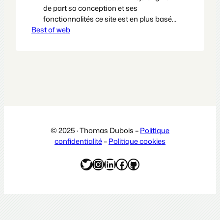
de part sa conception et ses
fonctionnalités ce site est en plus basé
Best of web
sur un contenu intéressant. Il ne s’agit
pas d’une radio classique qui vous
passe un genre de musique ou des
débats/infos actualités. Nonnonnon,
point de çà ici. Arteradio est bien le
même arte qui a conçu une…
© 2025 · Thomas Dubois –
Politique
confidentialité
–
Politique cookies
Twitter
Instagram
LinkedIn
Facebook
GitHub